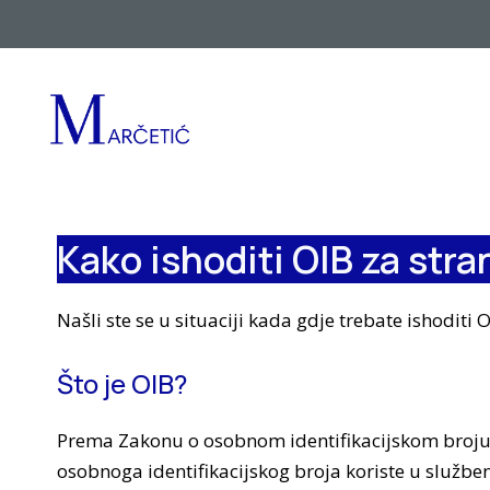
Preskoči
na
sadržaj
Kako ishoditi OIB za str
Našli ste se u situaciji kada gdje trebate ishoditi 
Što je OIB?
Prema Zakonu o osobnom identifikacijskom broju OI
osobnoga identifikacijskog broja koriste u služ