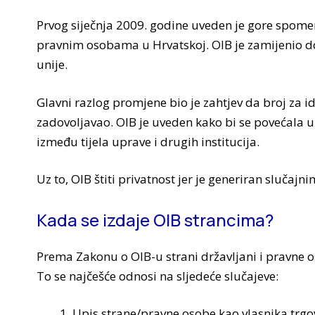
Prvog siječnja 2009. godine uveden je gore spome
pravnim osobama u Hrvatskoj. OIB je zamijenio d
unije.
Glavni razlog promjene bio je zahtjev da broj za i
zadovoljavao. OIB je uveden kako bi se povećala u
između tijela uprave i drugih institucija.
Uz to, OIB štiti privatnost jer je generiran sluča
Kada se izdaje OIB strancima?
Prema Zakonu o OIB-u strani državljani i pravne o
To se najčešće odnosi na sljedeće slučajeve:
Upis strane/pravne osobe kao
vlasnika trgo