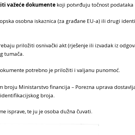
žiti važeće dokumente
koji potvrđuju točnost podataka 
ropska osobna iskaznica (za građane EU-a) ili drugi identi
baju priložiti osnivački akt (rješenje ili izvadak iz odgo
og tumača.
kumente potrebno je priložiti i valjanu punomoć.
 broju Ministarstvo financija – Porezna uprava dostavlj
dentifikacijskog broja.
ne isprave, te ju je osoba dužna čuvati.