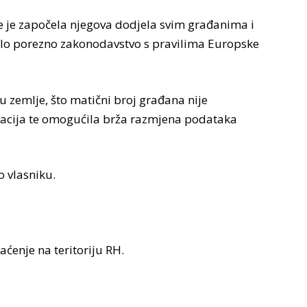
e je započela njegova dodjela svim građanima i
ilo porezno zakonodavstvo s pravilima Europske
u zemlje, što matični broj građana nije
stracija te omogućila brža razmjena podataka
o vlasniku.
ćenje na teritoriju RH.