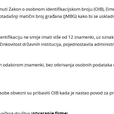
nuti Zakon o osobnom identifikacijskom broju (OIB), čim
otadašnji matični broj građana (JMBG) kako bi se usklad
dentifikaciju ne smije imati više od 12 znamenki, uz oznak
činkovitost državnih institucija, pojednostavila admini
jnim odabirom znamenki, bez otkrivanja osobnih podataka 
sobe obvezni su pribaviti OIB kada je nastao povod za pra
vačkog društva (
otvaranje firme
)