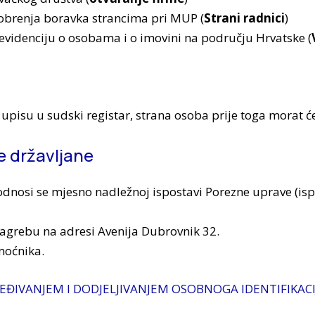
dobrenja boravka strancima pri MUP (
Strani radnici
)
videnciju o osobama i o imovini na području Hrvatske (
i upisu u sudski registar, strana osoba prije toga morat će
e državljane
podnosi se mjesno nadležnoj ispostavi Porezne uprave (i
agrebu na adresi Avenija Dubrovnik 32.
moćnika.
EĐIVANJEM I DODJELJIVANJEM OSOBNOGA IDENTIFIKAC