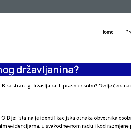
Home
Pr
anog državljanina?
OIB za stranog državljana ili pravnu osobu? Ovdje ćete nauč
B je: “stalna je identifikacijska oznaka obveznika osobn
benim evidencijama, u svakodnevnom radu i kod razmjene