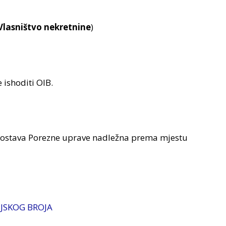
Vlasništvo nekretnine
)
 ishoditi OIB.
spostava Porezne uprave nadležna prema mjestu
IJSKOG BROJA