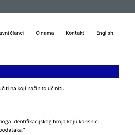
avni članci
O nama
Kontakt
English
iti na koji način to učiniti.
oga identifikacijskog broja koju korisnici
 podataka.”